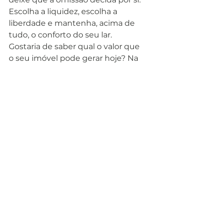
Escolha a liquidez, escolha a 
liberdade e mantenha, acima de 
tudo, o conforto do seu lar.
Gostaria de saber qual o valor que 
o seu imóvel pode gerar hoje? Na 
herdeiro.pt
, estamos aqui para o 
orientar nesta transição, com toda 
a transparência e respeito que o 
seu percurso merece.
Ver tudo
Posts recentes