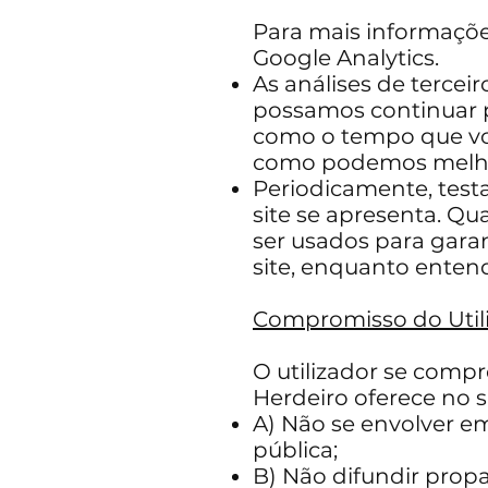
Para mais informações
Google Analytics.
As análises de terceir
possamos continuar p
como o tempo que voc
como podemos melhor
Periodicamente, test
site se apresenta. Q
ser usados ​​para gar
site, enquanto enten
Compromisso do Util
O utilizador se comp
Herdeiro oferece no s
A) Não se envolver em
pública;
B) Não difundir prop