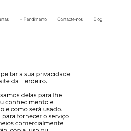
untas
+ Rendimento
Contacte-nos
Blog
speitar a sua privacidade
site da
Herdeiro
.
samos delas para lhe
seu conhecimento e
 e como será usado.
para fornecer o serviço
meios comercialmente
ão, cópia, uso ou