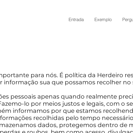
Entrada
Exemplo
Perg
mportante para nós. É política da Herdeiro re
r informação sua que possamos recolher no 
ões pessoais apenas quando realmente preci
 Fazemo-lo por meios justos e legais, com o 
ém informamos por que estamos recolhendo
formações recolhidas pelo tempo necessário 
armazenamos dados, protegemos dentro de 
tar perdas e roubos, bem como acesso, divulgaç