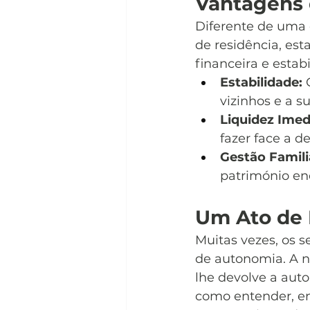
Vantagens
Diferente de uma 
de residência, est
financeira e estab
Estabilidade:
 
vizinhos e a su
Liquidez Imed
fazer face a d
Gestão Famili
património enq
Um Ato de 
Muitas vezes, os s
de autonomia. A n
lhe devolve a auto
como entender, en