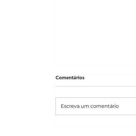
Comentários
Escreva um comentário
Nua-Propriedade: Como
Planear a sua Herança e