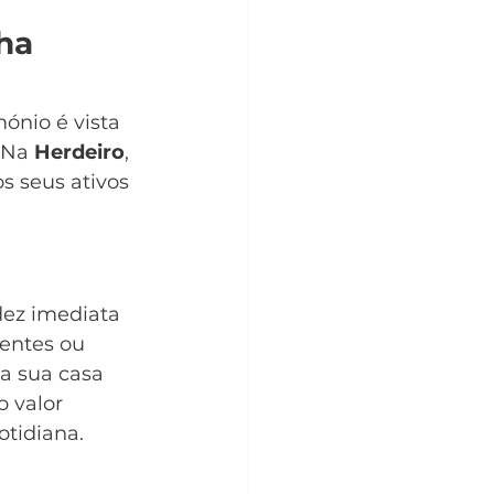
ha 
ónio é vista 
 Na 
Herdeiro
, 
s seus ativos 
dez imediata 
entes ou 
a sua casa 
 valor 
otidiana.