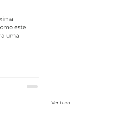
xima 
como este 
ra uma 
Ver tudo