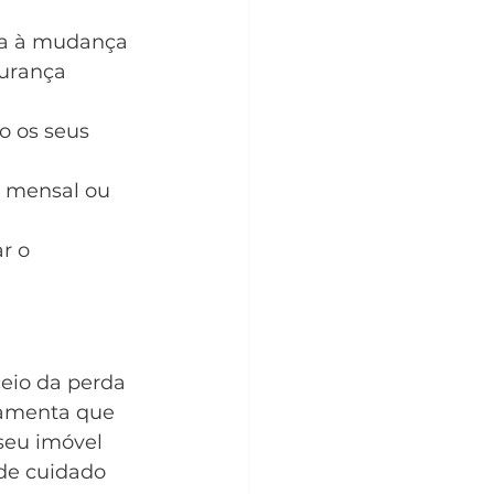
ia à mudança 
gurança 
o os seus 
o mensal ou 
r o 
eio da perda 
ramenta que 
seu imóvel 
de cuidado 