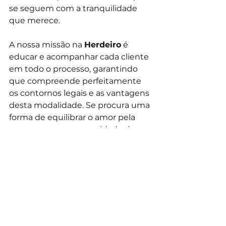
se seguem com a tranquilidade 
que merece.
A nossa missão na 
Herdeiro
 é 
educar e acompanhar cada cliente 
em todo o processo, garantindo 
que compreende perfeitamente 
os contornos legais e as vantagens 
desta modalidade. Se procura uma 
forma de equilibrar o amor pela 
sua casa com a necessidade de 
uma folga financeira, fale 
connosco. Estamos aqui para 
ajudar a desenhar o seu próximo 
capítulo com segurança e 
dignidade.