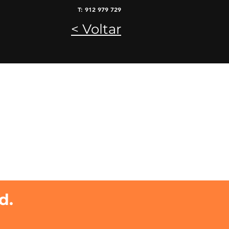
T: 912 979 729
< Voltar
d.