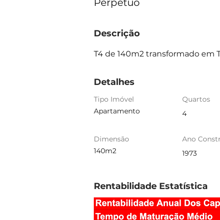
Perpétuo
Descrição
T4 de 140m2 transformado em T3
Detalhes
Tipo Imóvel
Quartos
Apartamento
4
Dimensão
Ano Const
140m2
1973
Rentabilidade Estatística