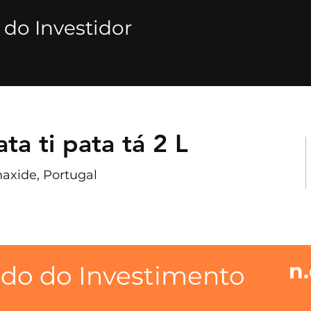
 do Investidor
ta ti pata tá 2 L
naxide, Portugal
n.
ado do Investimento