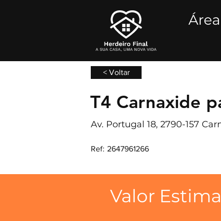
Área
< Voltar
T4 Carnaxide pa
Av. Portugal 18, 2790-157 Car
Ref:
2647961266
Valor Estim